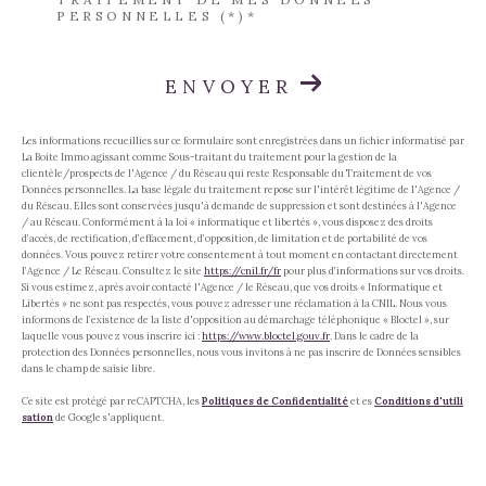
PERSONNELLES (*)*
ENVOYER
Les informations recueillies sur ce formulaire sont enregistrées dans un fichier informatisé par
La Boite Immo agissant comme Sous-traitant du traitement pour la gestion de la
clientèle/prospects de l'Agence / du Réseau qui reste Responsable du Traitement de vos
Données personnelles. La base légale du traitement repose sur l'intérêt légitime de l'Agence /
du Réseau. Elles sont conservées jusqu'à demande de suppression et sont destinées à l'Agence
/ au Réseau. Conformément à la loi « informatique et libertés », vous disposez des droits
d’accès, de rectification, d’effacement, d’opposition, de limitation et de portabilité de vos
données. Vous pouvez retirer votre consentement à tout moment en contactant directement
l’Agence / Le Réseau. Consultez le site
https://cnil.fr/fr
pour plus d’informations sur vos droits.
Si vous estimez, après avoir contacté l'Agence / le Réseau, que vos droits « Informatique et
Libertés » ne sont pas respectés, vous pouvez adresser une réclamation à la CNIL. Nous vous
informons de l’existence de la liste d'opposition au démarchage téléphonique « Bloctel », sur
laquelle vous pouvez vous inscrire ici :
https://www.bloctel.gouv.fr
. Dans le cadre de la
protection des Données personnelles, nous vous invitons à ne pas inscrire de Données sensibles
dans le champ de saisie libre.
Ce site est protégé par reCAPTCHA, les
Politiques de Confidentialité
et es
Conditions d'utili
sation
de Google s'appliquent.