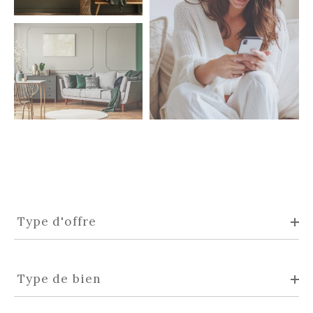
Type
d'offre
Type d'offre
Type
de
Type de bien
bien