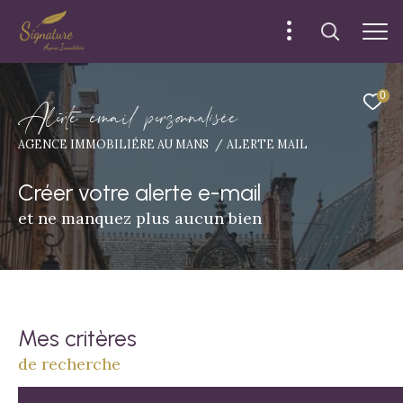
0
A
l
e
t
e
e
m
a
i
p
e
s
o
n
a
i
é
e
AGENCE IMMOBILIÉRE AU MANS
ALERTE MAIL
Créer votre alerte e-mail
et ne manquez plus aucun bien
Mes critères
de recherche