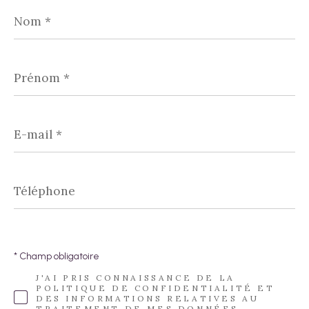
Nom
*
Prénom
*
E-
mail
*
Téléphone
* Champ obligatoire
J'AI PRIS CONNAISSANCE DE LA
POLITIQUE DE CONFIDENTIALITÉ ET
DES INFORMATIONS RELATIVES AU
TRAITEMENT DE MES DONNÉES