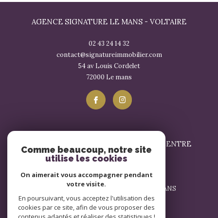
AGENCE SIGNATURE LE MANS - VOLTAIRE
02 43 24 14 32
contact@signatureimmobilier.com
54 av Louis Cordelet
72000
le mans
SIGNATURE IMMOBILIER LE MANS - CENTRE
Comme beaucoup, notre site
utilise les cookies
02 43 57 17 57
On aimerait vous accompagner pendant
contact@signatureimmobilier.com
votre visite.
1 Avenue du Général Leclerc 72000 LE MANS
En poursuivant, vous acceptez l'utilisation des
72000
le mans
cookies par ce site, afin de vous proposer des
contenus adaptés et réaliser des statistiques !