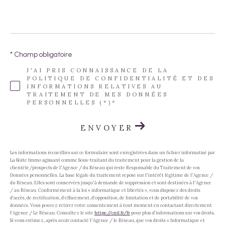
* Champ obligatoire
J'AI PRIS CONNAISSANCE DE LA
POLITIQUE DE CONFIDENTIALITÉ ET DES
INFORMATIONS RELATIVES AU
TRAITEMENT DE MES DONNÉES
PERSONNELLES (*)*
ENVOYER
Les informations recueillies sur ce formulaire sont enregistrées dans un fichier informatisé par
La Boite Immo agissant comme Sous-traitant du traitement pour la gestion de la
clientèle/prospects de l'Agence / du Réseau qui reste Responsable du Traitement de vos
Données personnelles. La base légale du traitement repose sur l'intérêt légitime de l'Agence /
du Réseau. Elles sont conservées jusqu'à demande de suppression et sont destinées à l'Agence
/ au Réseau. Conformément à la loi « informatique et libertés », vous disposez des droits
d’accès, de rectification, d’effacement, d’opposition, de limitation et de portabilité de vos
données. Vous pouvez retirer votre consentement à tout moment en contactant directement
l’Agence / Le Réseau. Consultez le site
https://cnil.fr/fr
pour plus d’informations sur vos droits.
Si vous estimez, après avoir contacté l'Agence / le Réseau, que vos droits « Informatique et