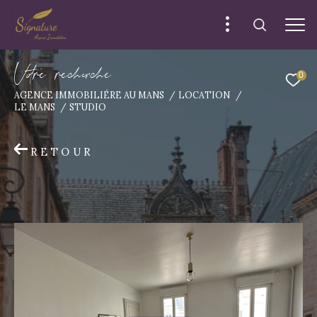
V
o
r
e
r
e
c
e
c
e
0
AGENCE IMMOBILIÉRE AU MANS
LOCATION
LE MANS
STUDIO
RETOUR