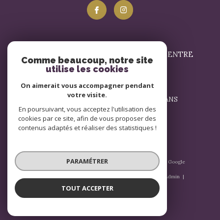
SIGNATURE IMMOBILIER LE MANS - CENTRE
Comme beaucoup, notre site
utilise les cookies
02 43 57 17 57
On aimerait vous accompagner pendant
contact@signatureimmobilier.com
votre visite.
1 Avenue du Général Leclerc 72000 LE MANS
En poursuivant, vous acceptez l'utilisation des
72000
le mans
cookies par ce site, afin de vous proposer des
contenus adaptés et réaliser des statistiques !
PARAMÉTRER
© 2026 | Tous droits réservés | Traduction powered by Google
|
Nos honoraires
Plan du site
Mentions légales
Admin
Nos liens
Politique RGPD
Cookies
TOUT ACCEPTER