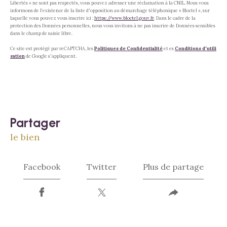
Libertés » ne sont pas respectés, vous pouvez adresser une réclamation à la CNIL. Nous vous
informons de l’existence de la liste d'opposition au démarchage téléphonique « Bloctel », sur
laquelle vous pouvez vous inscrire ici :
https://www.bloctel.gouv.fr
. Dans le cadre de la
protection des Données personnelles, nous vous invitons à ne pas inscrire de Données sensibles
dans le champ de saisie libre.
Ce site est protégé par reCAPTCHA, les
Politiques de Confidentialité
et es
Conditions d'utili
sation
de Google s'appliquent.
partager
le bien
Facebook
Twitter
Plus de partage