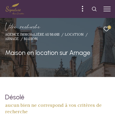
V
o
r
e
r
e
c
e
c
e
0
AGENCE IMMOBILIÉRE AU MANS
LOCATION
ARNAGE
MAISON
Maison en location sur Arnage
Désolé
aucun bien ne correspond à vos critères de
recherche