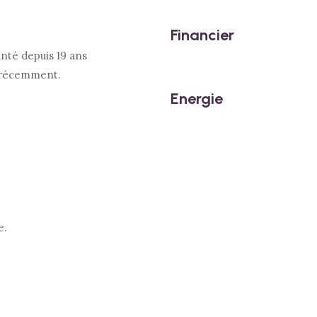
Financier
té depuis 19 ans
t récemment.
Energie
e.