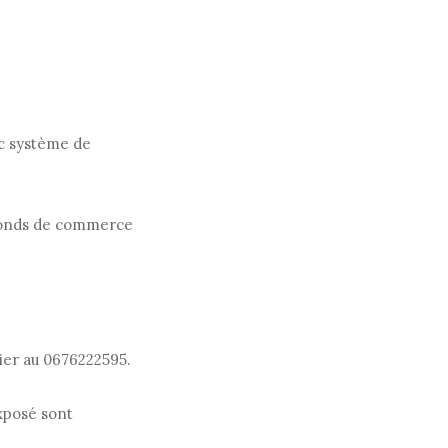
c système de
s fonds de commerce
er au 0676222595.
exposé sont