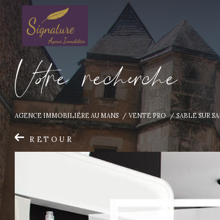
V
o
r
e
r
e
c
e
c
e
AGENCE IMMOBILIÉRE AU MANS
VENTE PRO
SABLE SUR S
RETOUR