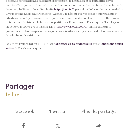
d’accès, de rectification, d’effacement, d’opposition, de limitation et de portabilité de vos
données. Vous pouvez retirer votre consentement à tout moment en contactant directement
l’Agence / Le Réseau. Consultez le site
https://cnil.fr/fr
pour plus d’informations sur vos droits.
Si vous estimez, après avoir contacté l'Agence / le Réseau, que vos droits « Informatique et
Libertés » ne sont pas respectés, vous pouvez adresser une réclamation à la CNIL. Nous vous
informons de l’existence de la liste d'opposition au démarchage téléphonique « Bloctel », sur
laquelle vous pouvez vous inscrire ici :
https://www.bloctel.gouv.fr
. Dans le cadre de la
protection des Données personnelles, nous vous invitons à ne pas inscrire de Données sensibles
dans le champ de saisie libre.
Ce site est protégé par reCAPTCHA, les
Politiques de Confidentialité
et es
Conditions d'utili
sation
de Google s'appliquent.
partager
le bien
Facebook
Twitter
Plus de partage