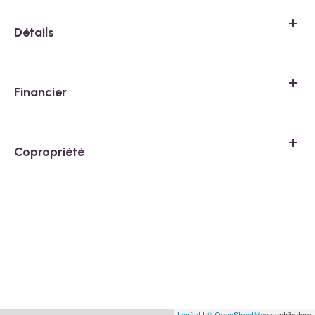
Détails
Financier
Copropriété
Leaflet
|
© OpenStreetMap
contributors