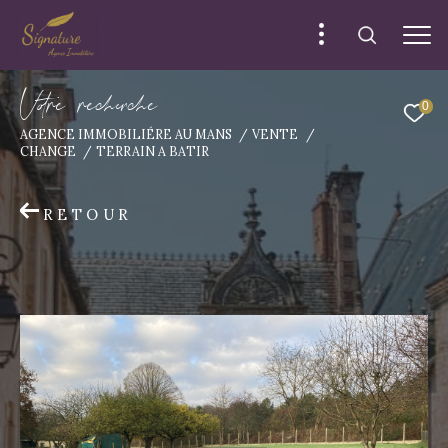
V
o
r
e
r
e
c
e
c
e
0
AGENCE IMMOBILIÉRE AU MANS
VENTE
CHANGE
TERRAIN A BATIR
RETOUR