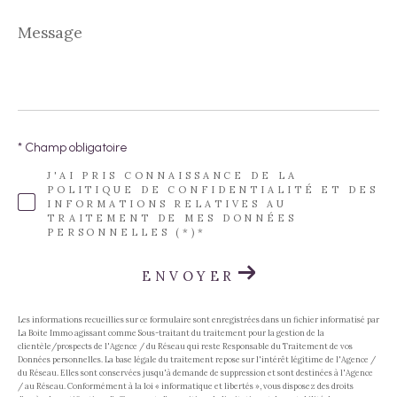
Message
*
* Champ obligatoire
J'AI PRIS CONNAISSANCE DE LA
POLITIQUE DE CONFIDENTIALITÉ ET DES
INFORMATIONS RELATIVES AU
TRAITEMENT DE MES DONNÉES
PERSONNELLES (*)*
ENVOYER
Les informations recueillies sur ce formulaire sont enregistrées dans un fichier informatisé par
La Boite Immo agissant comme Sous-traitant du traitement pour la gestion de la
clientèle/prospects de l'Agence / du Réseau qui reste Responsable du Traitement de vos
Données personnelles. La base légale du traitement repose sur l'intérêt légitime de l'Agence /
du Réseau. Elles sont conservées jusqu'à demande de suppression et sont destinées à l'Agence
/ au Réseau. Conformément à la loi « informatique et libertés », vous disposez des droits