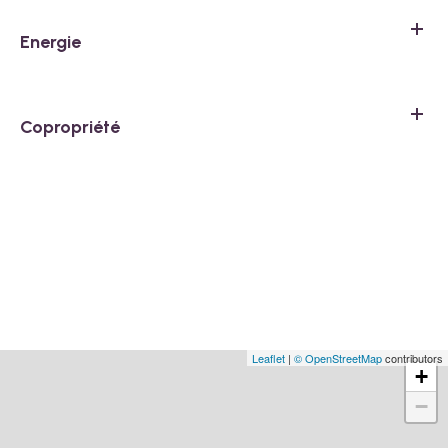
Energie
Copropriété
Leaflet
|
© OpenStreetMap
contributors
+
−