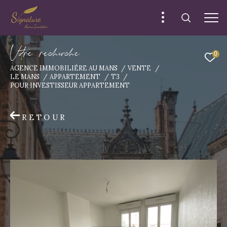
V
o
r
e
r
e
c
e
c
e
0
AGENCE IMMOBILIÉRE AU MANS
VENTE
LE MANS
APPARTEMENT
T3
POUR INVESTISSEUR APPARTEMENT
RETOUR