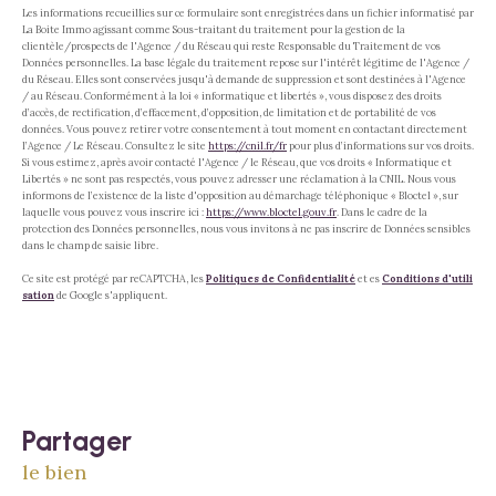
Les informations recueillies sur ce formulaire sont enregistrées dans un fichier informatisé par
La Boite Immo agissant comme Sous-traitant du traitement pour la gestion de la
clientèle/prospects de l'Agence / du Réseau qui reste Responsable du Traitement de vos
Données personnelles. La base légale du traitement repose sur l'intérêt légitime de l'Agence /
du Réseau. Elles sont conservées jusqu'à demande de suppression et sont destinées à l'Agence
/ au Réseau. Conformément à la loi « informatique et libertés », vous disposez des droits
d’accès, de rectification, d’effacement, d’opposition, de limitation et de portabilité de vos
données. Vous pouvez retirer votre consentement à tout moment en contactant directement
l’Agence / Le Réseau. Consultez le site
https://cnil.fr/fr
pour plus d’informations sur vos droits.
Si vous estimez, après avoir contacté l'Agence / le Réseau, que vos droits « Informatique et
Libertés » ne sont pas respectés, vous pouvez adresser une réclamation à la CNIL. Nous vous
informons de l’existence de la liste d'opposition au démarchage téléphonique « Bloctel », sur
laquelle vous pouvez vous inscrire ici :
https://www.bloctel.gouv.fr
. Dans le cadre de la
protection des Données personnelles, nous vous invitons à ne pas inscrire de Données sensibles
dans le champ de saisie libre.
Ce site est protégé par reCAPTCHA, les
Politiques de Confidentialité
et es
Conditions d'utili
sation
de Google s'appliquent.
partager
le bien