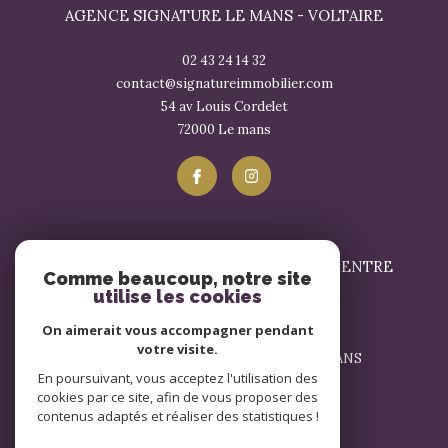
AGENCE SIGNATURE LE MANS - VOLTAIRE
02 43 24 14 32
contact@signatureimmobilier.com
54 av Louis Cordelet
72000
le mans
SIGNATURE IMMOBILIER LE MANS - CENTRE
Comme beaucoup, notre site
utilise les cookies
02 43 57 17 57
On aimerait vous accompagner pendant
contact@signatureimmobilier.com
votre visite.
1 Avenue du Général Leclerc 72000 LE MANS
En poursuivant, vous acceptez l'utilisation des
72000
le mans
cookies par ce site, afin de vous proposer des
contenus adaptés et réaliser des statistiques !