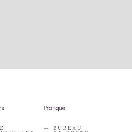
ts
Pratique
E
BUREAU