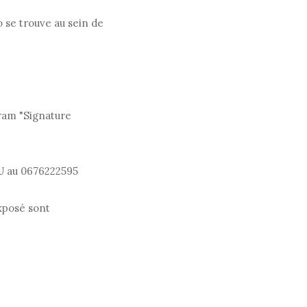
 se trouve au sein de
gram "Signature
U au 0676222595
exposé sont