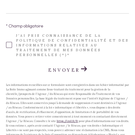
* Champ obligatoire
J'AI PRIS CONNAISSANCE DE LA
POLITIQUE DE CONFIDENTIALITÉ ET DES
INFORMATIONS RELATIVES AU
TRAITEMENT DE MES DONNÉES
PERSONNELLES (*)*
ENVOYER
Les informations recueillies sur ce formulaire sont enregistrées dans un fichier informatisé par
La Boite Immo agissant comme Sous-traitant du traitement pour la gestion de la
clientèle/prospects de l'Agence / du Réseau qui reste Responsable du Traitement de vos
Données personnelles. La base légale du traitement repose sur l'intérêt légitime de l'Agence /
du Réseau. Elles sont conservées jusqu'à demande de suppression et sont destinées à l'Agence
/ au Réseau. Conformément à la loi « informatique et libertés », vous disposez des droits
d’accès, de rectification, d’effacement, d’opposition, de limitation et de portabilité de vos
données. Vous pouvez retirer votre consentement à tout moment en contactant directement
l’Agence / Le Réseau. Consultez le site
https://cnil.fr/fr
pour plus d’informations sur vos droits.
Si vous estimez, après avoir contacté l'Agence / le Réseau, que vos droits « Informatique et
Libertés » ne sont pas respectés, vous pouvez adresser une réclamation à la CNIL. Nous vous
informons de l’existence de la liste d'opposition au démarchage téléphonique « Bloctel », sur