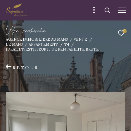
V
o
r
e
r
e
c
e
c
e
0
AGENCE IMMOBILIÉRE AU MANS
VENTE
LE MANS
APPARTEMENT
T4
IDEAL INVESTISSEUR 13 DE RENTABILITE BRUTE
RETOUR