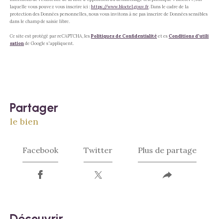
laquelle vous pouvez vous inscrire ici :
https://www.bloctel.gouv.fr
. Dans le cadre de la
protection des Données personnelles, nous vous invitons à ne pas inscrire de Données sensibles
dans le champ de saisie libre.
Ce site est protégé par reCAPTCHA, les
Politiques de Confidentialité
et es
Conditions d'utili
sation
de Google s'appliquent.
partager
le bien
Facebook
Twitter
Plus de partage
découvrir