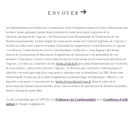
ENVOYER
Les informations recueillies sur ce formulaire sont enregistrées dans un fichier informatisé par
La Boite Immo agissant comme Sous-traitant du traitement pour la gestion de la
clientèle/prospects de l'Agence / du Réseau qui reste Responsable du Traitement de vos
Données personnelles. La base légale du traitement repose sur l'intérêt légitime de l'Agence /
du Réseau. Elles sont conservées jusqu'à demande de suppression et sont destinées à l'Agence
/ au Réseau. Conformément à la loi « informatique et libertés », vous disposez des droits
d’accès, de rectification, d’effacement, d’opposition, de limitation et de portabilité de vos
données. Vous pouvez retirer votre consentement à tout moment en contactant directement
l’Agence / Le Réseau. Consultez le site
https://cnil.fr/fr
pour plus d’informations sur vos droits.
Si vous estimez, après avoir contacté l'Agence / le Réseau, que vos droits « Informatique et
Libertés » ne sont pas respectés, vous pouvez adresser une réclamation à la CNIL. Nous vous
informons de l’existence de la liste d'opposition au démarchage téléphonique « Bloctel », sur
laquelle vous pouvez vous inscrire ici :
https://www.bloctel.gouv.fr
. Dans le cadre de la
protection des Données personnelles, nous vous invitons à ne pas inscrire de Données sensibles
dans le champ de saisie libre.
Ce site est protégé par reCAPTCHA, les
Politiques de Confidentialité
et es
Conditions d'utili
sation
de Google s'appliquent.