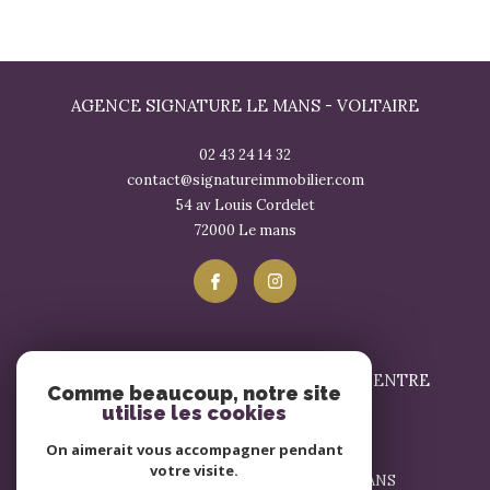
AGENCE SIGNATURE LE MANS - VOLTAIRE
02 43 24 14 32
contact@signatureimmobilier.com
54 av Louis Cordelet
72000
le mans
SIGNATURE IMMOBILIER LE MANS - CENTRE
Comme beaucoup, notre site
utilise les cookies
02 43 57 17 57
On aimerait vous accompagner pendant
contact@signatureimmobilier.com
votre visite.
1 Avenue du Général Leclerc 72000 LE MANS