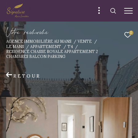
V
o
r
e
r
e
c
e
c
e
0
AGENCE IMMOBILIÉRE AU MANS
VENTE
LE MANS
APPARTEMENT
T4
RESIDENCE CHASSE ROYALE APPARTEMENT 2
CHAMBRES BALCON PARKING
RETOUR