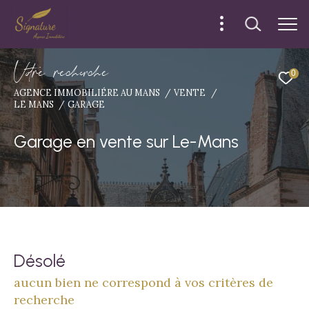
V
o
r
e
r
e
c
e
c
e
0
AGENCE IMMOBILIÉRE AU MANS
VENTE
LE MANS
GARAGE
Garage en vente sur Le-Mans
Désolé
aucun bien ne correspond à vos critères de
recherche