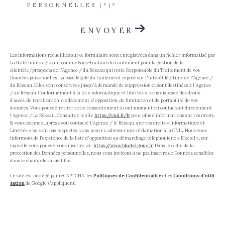
PERSONNELLES (*)*
ENVOYER
Les informations recueillies sur ce formulaire sont enregistrées dans un fichier informatisé par
La Boite Immo agissant comme Sous-traitant du traitement pour la gestion de la
clientèle/prospects de l'Agence / du Réseau qui reste Responsable du Traitement de vos
Données personnelles. La base légale du traitement repose sur l'intérêt légitime de l'Agence /
du Réseau. Elles sont conservées jusqu'à demande de suppression et sont destinées à l'Agence
/ au Réseau. Conformément à la loi « informatique et libertés », vous disposez des droits
d’accès, de rectification, d’effacement, d’opposition, de limitation et de portabilité de vos
données. Vous pouvez retirer votre consentement à tout moment en contactant directement
l’Agence / Le Réseau. Consultez le site
https://cnil.fr/fr
pour plus d’informations sur vos droits.
Si vous estimez, après avoir contacté l'Agence / le Réseau, que vos droits « Informatique et
Libertés » ne sont pas respectés, vous pouvez adresser une réclamation à la CNIL. Nous vous
informons de l’existence de la liste d'opposition au démarchage téléphonique « Bloctel », sur
laquelle vous pouvez vous inscrire ici :
https://www.bloctel.gouv.fr
. Dans le cadre de la
protection des Données personnelles, nous vous invitons à ne pas inscrire de Données sensibles
dans le champ de saisie libre.
Ce site est protégé par reCAPTCHA, les
Politiques de Confidentialité
et es
Conditions d'utili
sation
de Google s'appliquent.