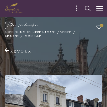
V
o
r
e
r
e
c
e
c
e
0
AGENCE IMMOBILIÉRE AU MANS
VENTE
LE MANS
IMMEUBLE
RETOUR