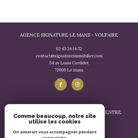
AGENCE SIGNATURE LE MANS - VOLTAIRE
02 43 24 14 32
contact@signatureimmobilier.com
54 av Louis Cordelet
72000
le mans
SIGNATURE IMMOBILIER LE MANS - CENTRE
Comme beaucoup, notre site
utilise les cookies
02 43 57 17 57
On aimerait vous accompagner pendant
contact@signatureimmobilier.com
votre visite.