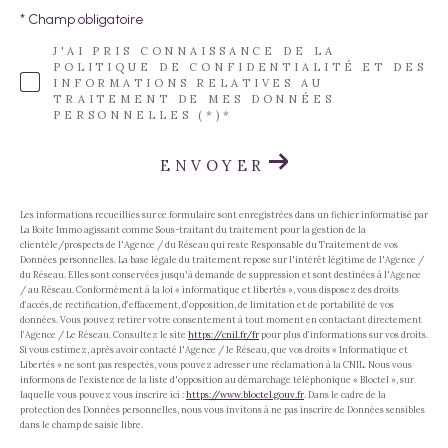
* Champ obligatoire
J'AI PRIS CONNAISSANCE DE LA
POLITIQUE DE CONFIDENTIALITÉ ET DES
INFORMATIONS RELATIVES AU
TRAITEMENT DE MES DONNÉES
PERSONNELLES (*)*
ENVOYER
Les informations recueillies sur ce formulaire sont enregistrées dans un fichier informatisé par
La Boite Immo agissant comme Sous-traitant du traitement pour la gestion de la
clientèle/prospects de l'Agence / du Réseau qui reste Responsable du Traitement de vos
Données personnelles. La base légale du traitement repose sur l'intérêt légitime de l'Agence /
du Réseau. Elles sont conservées jusqu'à demande de suppression et sont destinées à l'Agence
/ au Réseau. Conformément à la loi « informatique et libertés », vous disposez des droits
d’accès, de rectification, d’effacement, d’opposition, de limitation et de portabilité de vos
données. Vous pouvez retirer votre consentement à tout moment en contactant directement
l’Agence / Le Réseau. Consultez le site
https://cnil.fr/fr
pour plus d’informations sur vos droits.
Si vous estimez, après avoir contacté l'Agence / le Réseau, que vos droits « Informatique et
Libertés » ne sont pas respectés, vous pouvez adresser une réclamation à la CNIL. Nous vous
informons de l’existence de la liste d'opposition au démarchage téléphonique « Bloctel », sur
laquelle vous pouvez vous inscrire ici :
https://www.bloctel.gouv.fr
. Dans le cadre de la
protection des Données personnelles, nous vous invitons à ne pas inscrire de Données sensibles
dans le champ de saisie libre.