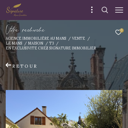
V
o
r
e
r
e
c
e
c
e
0
AGENCE IMMOBILIÉRE AU MANS
VENTE
LE MANS
MAISON
T3
EN EXCLUSIVITE CHEZ SIGNATURE IMMOBILIER
RETOUR