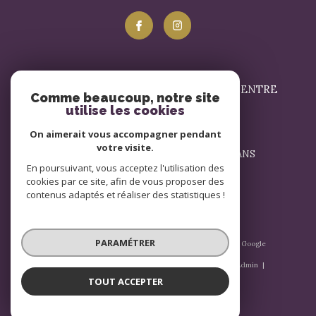
SIGNATURE IMMOBILIER LE MANS - CENTRE
Comme beaucoup, notre site
utilise les cookies
02 43 57 17 57
On aimerait vous accompagner pendant
contact@signatureimmobilier.com
votre visite.
1 Avenue du Général Leclerc 72000 LE MANS
En poursuivant, vous acceptez l'utilisation des
72000
le mans
cookies par ce site, afin de vous proposer des
contenus adaptés et réaliser des statistiques !
PARAMÉTRER
© 2026 | Tous droits réservés | Traduction powered by Google
|
Nos honoraires
Plan du site
Mentions légales
Admin
Nos liens
Politique RGPD
Cookies
TOUT ACCEPTER