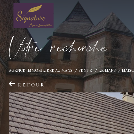
V
o
r
e
r
e
c
e
c
e
AGENCE IMMOBILIÉRE AU MANS
VENTE
LE MANS
MAIS
RETOUR