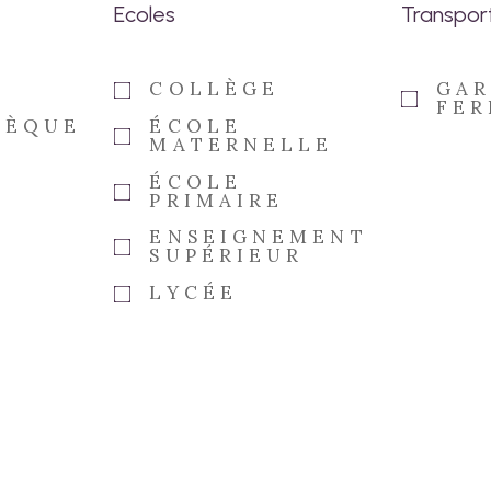
Ecoles
Transpor
COLLÈGE
GAR
FER
HÈQUE
ÉCOLE
MATERNELLE
ÉCOLE
PRIMAIRE
ENSEIGNEMENT
SUPÉRIEUR
LYCÉE