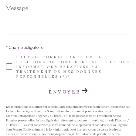
Message
*
* Champ obligatoire
J'AI PRIS CONNAISSANCE DE LA
POLITIQUE DE CONFIDENTIALITÉ ET DES
INFORMATIONS RELATIVES AU
TRAITEMENT DE MES DONNÉES
PERSONNELLES (*)*
ENVOYER
Les informations recueillies sur ce formulaire sont enregistrées dans un fichier informatisé par
La Boite Immo agissant comme Sous-traitant du traitement pour la gestion de la
clientèle/prospects de l'Agence / du Réseau qui reste Responsable du Traitement de vos
Données personnelles. La base légale du traitement repose sur l'intérêt légitime de l'Agence /
du Réseau. Elles sont conservées jusqu'à demande de suppression et sont destinées à l'Agence
/ au Réseau. Conformément à la loi « informatique et libertés », vous disposez des droits
d’accès, de rectification, d’effacement, d’opposition, de limitation et de portabilité de vos