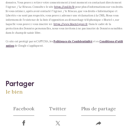
données. Vous pouvez retirer votre consentement à tout moment en contactant directement
l’Agence / Le Réseau. Consultez le site
https://cnil.fr/fr
pour plus d’informations sur vos droits.
Si vous estimez, après avoir contacté l'Agence / le Réseau, que vos droits « Informatique et
Libertés » ne sont pas respectés, vous pouvez adresser une réclamation à la CNIL. Nous vous
informons de l’existence de la liste d'opposition au démarchage téléphonique « Bloctel », sur
laquelle vous pouvez vous inscrire ici :
https://www.bloctel.gouv.fr
. Dans le cadre de la
protection des Données personnelles, nous vous invitons à ne pas inscrire de Données sensibles
dans le champ de saisie libre.
Ce site est protégé par reCAPTCHA, les
Politiques de Confidentialité
et es
Conditions d'utili
sation
de Google s'appliquent.
partager
le bien
Facebook
Twitter
Plus de partage