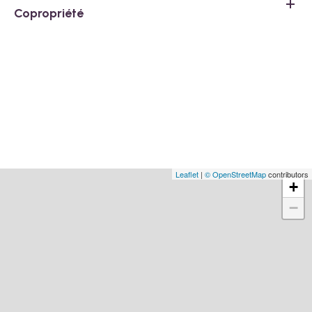
Copropriété
Leaflet
|
© OpenStreetMap
contributors
+
−