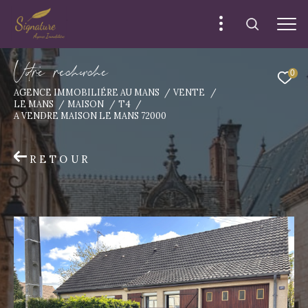
V
o
r
e
r
e
c
e
c
e
0
AGENCE IMMOBILIÉRE AU MANS
VENTE
LE MANS
MAISON
T4
A VENDRE MAISON LE MANS 72000
RETOUR