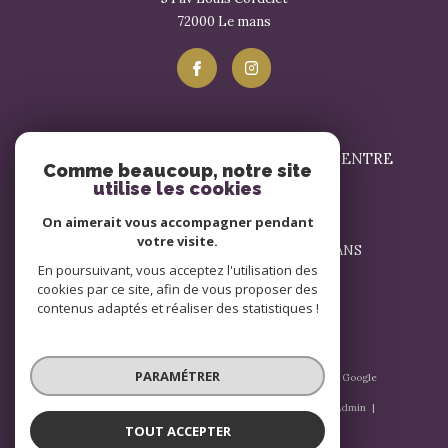
72000
le mans
SIGNATURE IMMOBILIER LE MANS - CENTRE
Comme beaucoup, notre site
utilise les cookies
02 43 57 17 57
On aimerait vous accompagner pendant
contact@signatureimmobilier.com
votre visite.
1 Avenue du Général Leclerc 72000 LE MANS
En poursuivant, vous acceptez l'utilisation des
72000
le mans
cookies par ce site, afin de vous proposer des
contenus adaptés et réaliser des statistiques !
PARAMÉTRER
© 2026 | Tous droits réservés | Traduction powered by Google
|
Nos honoraires
Plan du site
Mentions légales
Admin
Nos liens
Politique RGPD
Cookies
TOUT ACCEPTER