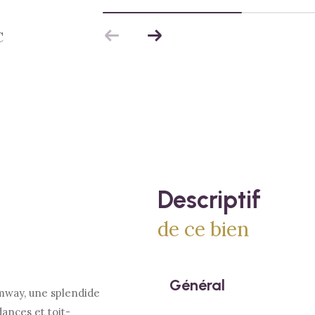
C
descriptif
de ce bien
Général
mway, une splendide
ances et toit-