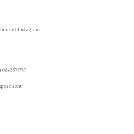
cebook et Instagram
au 0243571757
exposé sont