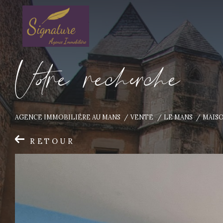
V
o
r
e
r
e
c
e
c
e
AGENCE IMMOBILIÉRE AU MANS
VENTE
LE MANS
MAIS
RETOUR