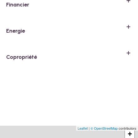
Financier
Energie
Copropriété
Leaflet
|
© OpenStreetMap
contributors
+