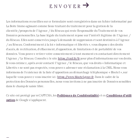
ENVOYER
Les informations recueillies sur ce formulaire sont enregistrées dans un fichier informatisé par
La Boite Immo agissant comme Sous-traitant du traitement pour la gestion de la
clientèle/prospects de l'Agence / du Réseau qui reste Responsable du Traitement de vos
Données personnelles. La base légale du traitement repose sur l'intérêt légitime de l'Agence /
du Réseau. Elles sont conservées jusqu'à demande de suppression et sont destinées à l'Agence
/ au Réseau. Conformément à la loi « informatique et libertés », vous disposez des droits
d’accès, de rectification, d’effacement, d’opposition, de limitation et de portabilité de vos
données. Vous pouvez retirer votre consentement à tout moment en contactant directement
l’Agence / Le Réseau. Consultez le site
https://cnil.fr/fr
pour plus d’informations sur vos droits.
Si vous estimez, après avoir contacté l'Agence / le Réseau, que vos droits « Informatique et
Libertés » ne sont pas respectés, vous pouvez adresser une réclamation à la CNIL. Nous vous
informons de l’existence de la liste d'opposition au démarchage téléphonique « Bloctel », sur
laquelle vous pouvez vous inscrire ici :
https://www.bloctel.gouv.fr
. Dans le cadre de la
protection des Données personnelles, nous vous invitons à ne pas inscrire de Données sensibles
dans le champ de saisie libre.
Ce site est protégé par reCAPTCHA, les
Politiques de Confidentialité
et es
Conditions d'utili
sation
de Google s'appliquent.