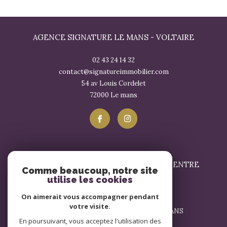
AGENCE SIGNATURE LE MANS - VOLTAIRE
02 43 24 14 32
contact@signatureimmobilier.com
54 av Louis Cordelet
72000
le mans
SIGNATURE IMMOBILIER LE MANS - CENTRE
Comme beaucoup, notre site
utilise les cookies
02 43 57 17 57
On aimerait vous accompagner pendant
contact@signatureimmobilier.com
votre visite.
1 Avenue du Général Leclerc 72000 LE MANS
En poursuivant, vous acceptez l'utilisation des
72000
le mans