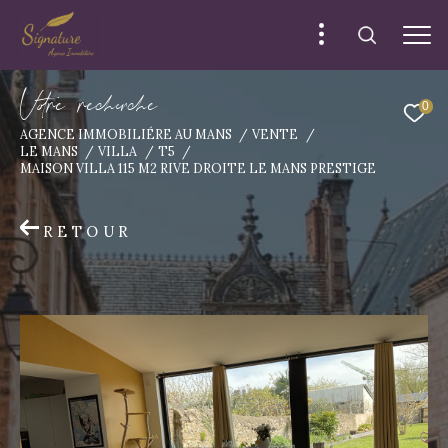
V
o
r
e
r
e
c
e
c
e
0
AGENCE IMMOBILIÉRE AU MANS
VENTE
LE MANS
VILLA
T5
MAISON VILLA 115 M2 RIVE DROITE LE MANS PRESTIGE
RETOUR