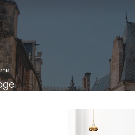
ISON
oge