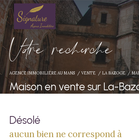
V
o
r
e
r
e
c
e
c
e
AGENCE IMMOBILIÉRE AU MANS
VENTE
LA BAZOGE
MA
Maison en vente sur La-Baz
Désolé
aucun bien ne correspond à