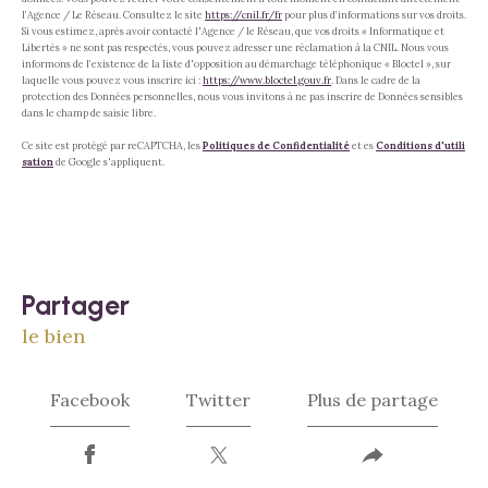
l’Agence / Le Réseau. Consultez le site
https://cnil.fr/fr
pour plus d’informations sur vos droits.
Si vous estimez, après avoir contacté l'Agence / le Réseau, que vos droits « Informatique et
Libertés » ne sont pas respectés, vous pouvez adresser une réclamation à la CNIL. Nous vous
informons de l’existence de la liste d'opposition au démarchage téléphonique « Bloctel », sur
laquelle vous pouvez vous inscrire ici :
https://www.bloctel.gouv.fr
. Dans le cadre de la
protection des Données personnelles, nous vous invitons à ne pas inscrire de Données sensibles
dans le champ de saisie libre.
Ce site est protégé par reCAPTCHA, les
Politiques de Confidentialité
et es
Conditions d'utili
sation
de Google s'appliquent.
partager
le bien
Facebook
Twitter
Plus de partage