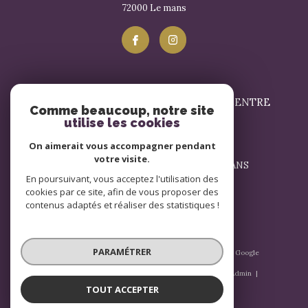
72000
le mans
SIGNATURE IMMOBILIER LE MANS - CENTRE
Comme beaucoup, notre site
utilise les cookies
02 43 57 17 57
On aimerait vous accompagner pendant
contact@signatureimmobilier.com
votre visite.
1 Avenue du Général Leclerc 72000 LE MANS
En poursuivant, vous acceptez l'utilisation des
72000
le mans
cookies par ce site, afin de vous proposer des
contenus adaptés et réaliser des statistiques !
PARAMÉTRER
© 2026 | Tous droits réservés | Traduction powered by Google
|
Nos honoraires
Plan du site
Mentions légales
Admin
Nos liens
Politique RGPD
Cookies
TOUT ACCEPTER