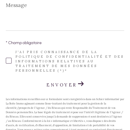
Message
*
* Champ obligatoire
J'AI PRIS CONNAISSANCE DE LA
POLITIQUE DE CONFIDENTIALITÉ ET DES
INFORMATIONS RELATIVES AU
TRAITEMENT DE MES DONNÉES
PERSONNELLES (*)*
ENVOYER
Les informations recueillies sur ce formulaire sont enregistrées dans un fichier informatisé par
La Boite Immo agissant comme Sous-traitant du traitement pour la gestion de la
clientèle/prospects de l'Agence / du Réseau qui reste Responsable du Traitement de vos
Données personnelles. La base légale du traitement repose sur l'intérêt légitime de l'Agence /
du Réseau. Elles sont conservées jusqu'à demande de suppression et sont destinées à l'Agence
/ au Réseau. Conformément à la loi « informatique et libertés », vous disposez des droits
d’accès, de rectification, d’effacement, d’opposition, de limitation et de portabilité de vos
données. Vous pouvez retirer votre consentement à tout moment en contactant directement