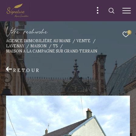
V
o
r
e
r
e
c
e
c
e
0
AGENCE IMMOBILIÉRE AU MANS
VENTE
LAVENAY
MAISON
T5
MAISON A LA CAMPAGNE SUR GRAND TERRAIN
RETOUR