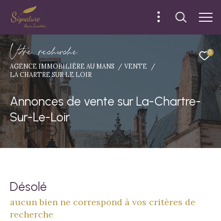
V
o
r
e
r
e
c
e
c
e
0
AGENCE IMMOBILIÉRE AU MANS
VENTE
LA CHARTRE SUR LE LOIR
Annonces de vente sur La-Chartre-
Sur-Le-Loir
Désolé
aucun bien ne correspond à vos critères de
recherche