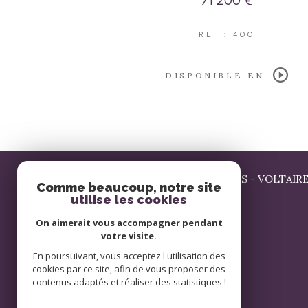
71 200 €
REF : 400
DISPONIBLE EN
AGENCE SIGNATURE LE MANS - VOLTAIR
Comme beaucoup, notre site
utilise les cookies
02 43 24 14 32
On aimerait vous accompagner pendant
contact@signatureimmobilier.com
votre visite.
54 av Louis Cordelet
En poursuivant, vous acceptez l'utilisation des
72000
le mans
cookies par ce site, afin de vous proposer des
contenus adaptés et réaliser des statistiques !