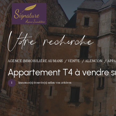
V
o
r
e
r
e
c
e
c
e
AGENCE IMMOBILIÉRE AU MANS
VENTE
ALENCON
APP
Appartement T4 à vendre s
1
Annonce(s) trouvée(s) selon vos critères