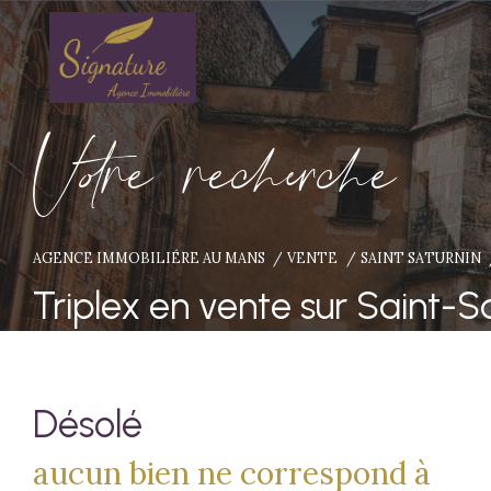
V
o
r
e
r
e
c
e
c
e
AGENCE IMMOBILIÉRE AU MANS
VENTE
SAINT SATURNIN
Triplex en vente sur Saint-S
Désolé
aucun bien ne correspond à