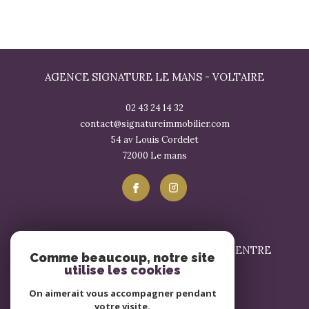
AGENCE SIGNATURE LE MANS - VOLTAIRE
02 43 24 14 32
contact@signatureimmobilier.com
54 av Louis Cordelet
72000
le mans
SIGNATURE IMMOBILIER LE MANS - CENTRE
Comme beaucoup, notre site
utilise les cookies
02 43 57 17 57
On aimerait vous accompagner pendant
contact@signatureimmobilier.com
votre visite.