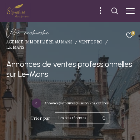
V
o
r
e
r
e
c
e
c
e
0
AGENCE IMMOBILIÉRE AU MANS
VENTE PRO
LE MANS
Annonces de ventes professionnelles
sur Le-Mans
6
Annonce(s) trouvée(s) selon vos critères
Trier par
Les plus récentes