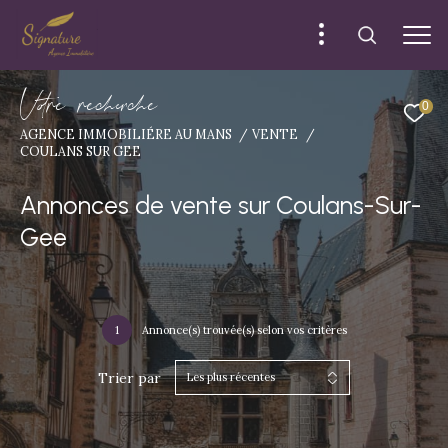
V
o
r
e
r
e
c
e
c
e
0
AGENCE IMMOBILIÉRE AU MANS
VENTE
COULANS SUR GEE
Annonces de vente sur Coulans-Sur-
Gee
1
Annonce(s) trouvée(s) selon vos critères
Trier par
Les plus récentes