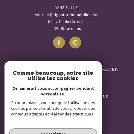
02 43 24 14 32
contact@signatureimmobilier.com
54 av Louis Cordelet
72000
le mans
SIGNATURE IMMOBILIER LE MANS - CENTRE
Comme beaucoup, notre site
utilise les cookies
02 43 57 17 57
On aimerait vous accompagner pendant
contact@signatureimmobilier.com
votre visite.
1 Avenue du Général Leclerc 72000 LE MANS
En poursuivant, vous acceptez l'utilisation des
72000
le mans
cookies par ce site, afin de vous proposer des
contenus adaptés et réaliser des statistiques !